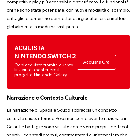
competitive play più accessibile e stratificato. Le funzionalità
online sono state potenziate, con nuove modalità di scambio,
battaglie e tornei che permettono ai giocatori di connettersi
globalmente in modi mai visti prima.
ACQUISTA
NINTENDO SWITCH 2
Acquista Ora
Ogni acquisto tramite questo
link aiuta a sostenere il
progetto Nintendo Galaxy.
Narrazione e Contesto Culturale
La narrazione di Spada e Scudo abbraccia un concetto
culturale unico: il torneo
Pokémon
come evento nazionale in
Galar. Le battaglie sono vissute come veri e propri spettacoli
sportivi, con stadi gremiti, commentatori e un'atmosfera che