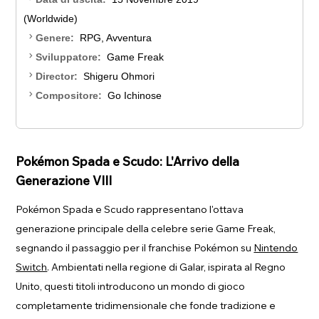
(Worldwide)
chevron_right
Genere:
RPG, Avventura
chevron_right
Sviluppatore:
Game Freak
chevron_right
Director:
Shigeru Ohmori
chevron_right
Compositore:
Go Ichinose
Pokémon Spada e Scudo: L'Arrivo della
Generazione VIII
Pokémon Spada e Scudo rappresentano l'ottava
generazione principale della celebre serie Game Freak,
segnando il passaggio per il franchise Pokémon su
Nintendo
Switch
. Ambientati nella regione di Galar, ispirata al Regno
Unito, questi titoli introducono un mondo di gioco
completamente tridimensionale che fonde tradizione e