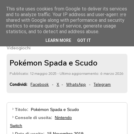
This site uses cookies from Google to deliver its services
menu
nintendogalaxy
and to analyze traffic. Your IP address and user-agent are
shared with Google along with performance and security
metrics to ensure quality of service, generate usage
statistics, and to detect and address abuse.
Game Freak
Nintendo
Nintendo Switch
Pokemon
LEARN MORE
GOT IT
●
●
●
●
Videogiochi
Pokémon Spada e Scudo
Pubblicato: 12 maggio 2025 - Ultimo aggiornamento: 6 marzo 2026
Condividi:
Facebook
-
X
-
WhatsApp
-
Telegram
chevron_right
Titolo:
Pokémon Spada e Scudo
chevron_right
Console di uscita:
Nintendo
Switch
chevron_right
Data di uscita:
15 Novembre 2019