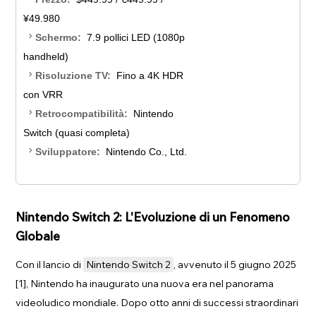
¥49.980
chevron_right
Schermo:
7.9 pollici LED (1080p
handheld)
chevron_right
Risoluzione TV:
Fino a 4K HDR
con VRR
chevron_right
Retrocompatibilità:
Nintendo
Switch (quasi completa)
chevron_right
Sviluppatore:
Nintendo Co., Ltd.
Nintendo Switch 2: L'Evoluzione di un Fenomeno
Globale
Con il lancio di
Nintendo Switch 2
, avvenuto il 5 giugno 2025
[1], Nintendo ha inaugurato una nuova era nel panorama
videoludico mondiale. Dopo otto anni di successi straordinari