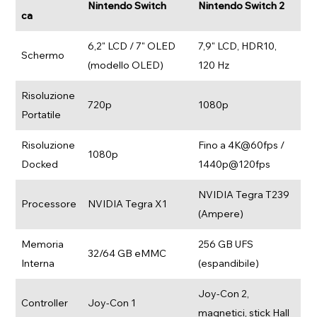
Nintendo Switch
Nintendo Switch 2
ca
6,2" LCD / 7" OLED
7,9" LCD, HDR10,
Schermo
(modello OLED)
120 Hz
Risoluzione
720p
1080p
Portatile
Risoluzione
Fino a 4K@60fps /
1080p
Docked
1440p@120fps
NVIDIA Tegra T239
Processore
NVIDIA Tegra X1
(Ampere)
Memoria
256 GB UFS
32/64 GB eMMC
Interna
(espandibile)
Joy-Con 2,
Controller
Joy-Con 1
magnetici, stick Hall