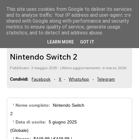
This site uses cookies from Google to deliver its services
menu
nintendogalaxy
and to analyze traffic. Your IP address and user-agent are
shared with Google along with performance and security
metrics to ensure quality of service, generate usage
statistics, and to detect and address abuse.
Console
Nintendo
Nintendo Switch 2
LEARN MORE
GOT IT
●
●
Nintendo Switch 2
Pubblicato: 3 maggio 2025 - Ultimo aggiornamento: 6 marzo 2026
Condividi:
Facebook
-
X
-
WhatsApp
-
Telegram
chevron_right
Nome completo:
Nintendo Switch
2
chevron_right
Data di uscita:
5 giugno 2025
(Globale)
chevron_right
Prezzo:
$449.99 / €449.99 /